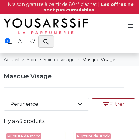
dt
Livraison gratuite à partir de 80
d'achat |
Les offres ne
sont pas cumulables
.
menu
search
0
Accueil
Soin
Soin de visage
Masque Visage
Masque Visage
expand_more
filter_list
Pertinence
Filtrer
Il y a 46 produits.
Rupture de stock
Rupture de stock