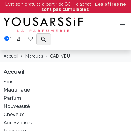
dt
Livraison gratuite à partir de 80
d'achat |
Les offres ne
sont pas cumulables
.
menu
search
0
Accueil
Marques
CADIVEU
Accueil
Soin
Maquillage
Parfum
Nouveauté
Cheveux
Accessoires
tendance