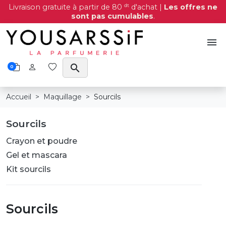
dt
Livraison gratuite à partir de 80
d'achat |
Les offres ne
sont pas cumulables
.
menu
search
0
Accueil
Maquillage
Sourcils
Sourcils
Crayon et poudre
Gel et mascara
Kit sourcils
Sourcils