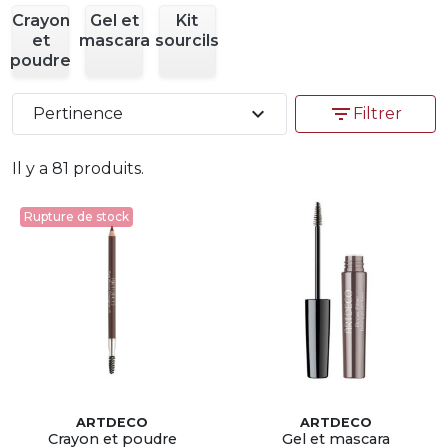
Crayon
Gel et
Kit
et
mascara
sourcils
poudre
expand_more
filter_list
Pertinence
Filtrer
Il y a 81 produits.
Rupture de stock
ARTDECO
ARTDECO
Crayon et poudre
Gel et mascara