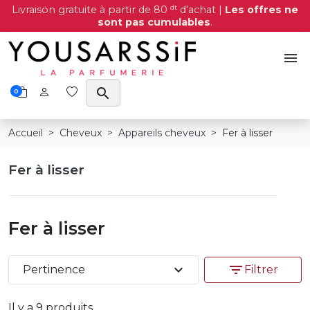
dt
Livraison gratuite à partir de 80
d'achat |
Les offres ne
sont pas cumulables
.
menu
search
0
Accueil
Cheveux
Appareils cheveux
Fer à lisser
Fer à lisser
Fer à lisser
expand_more
filter_list
Pertinence
Filtrer
Il y a 9 produits.