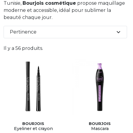
Tunisie,
Bourjois cosmétique
propose maquillage
moderne et accessible, idéal pour sublimer la
beauté chaque jour.
expand_more
Pertinence
Il y a 56 produits.
BOURJOIS
BOURJOIS
Eyeliner et crayon
Mascara