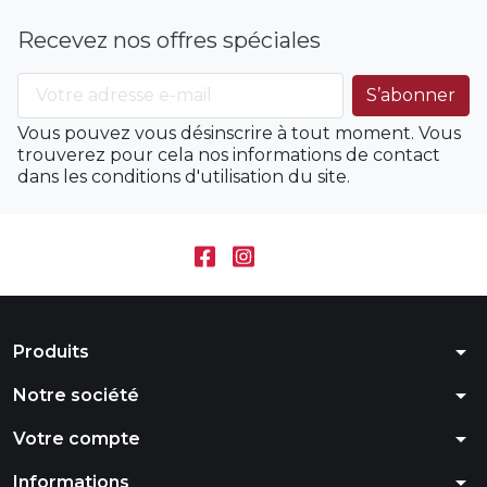
Recevez nos offres spéciales
Vous pouvez vous désinscrire à tout moment. Vous
trouverez pour cela nos informations de contact
dans les conditions d'utilisation du site.
arrow_drop_down
Produits
arrow_drop_down
Notre société
arrow_drop_down
Votre compte
arrow_drop_down
Informations