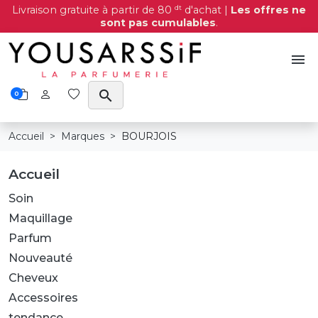
dt
Livraison gratuite à partir de 80
d'achat |
Les offres ne
sont pas cumulables
.
menu
search
0
Accueil
Marques
BOURJOIS
Accueil
Soin
Maquillage
Parfum
Nouveauté
Cheveux
Accessoires
tendance