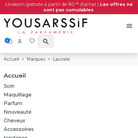
dt
Livraison gratuite à partir de 80
d'achat |
Les offres ne
sont pas cumulables
.
menu
search
0
Accueil
Marques
Lacoste
Accueil
Soin
Maquillage
Parfum
Nouveauté
Cheveux
Accessoires
tendance