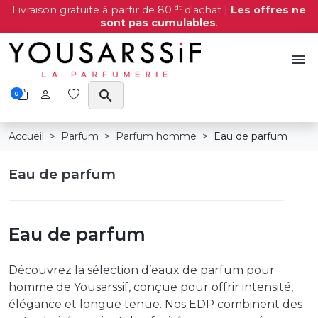
dt
Livraison gratuite à partir de 80
d'achat |
Les offres ne
sont pas cumulables
.
menu
search
0
Accueil
Parfum
Parfum homme
Eau de parfum
Eau de parfum
Eau de parfum
Découvrez la sélection d’eaux de parfum pour
homme de Yousarssif, conçue pour offrir intensité,
élégance et longue tenue. Nos EDP combinent des