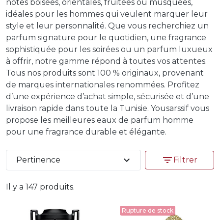
notes boisées, orientales, fruitées ou musquées,
idéales pour les hommes qui veulent marquer leur
style et leur personnalité. Que vous recherchiez un
parfum signature pour le quotidien, une fragrance
sophistiquée pour les soirées ou un parfum luxueux
à offrir, notre gamme répond à toutes vos attentes.
Tous nos produits sont 100 % originaux, provenant
de marques internationales renommées. Profitez
d’une expérience d’achat simple, sécurisée et d’une
livraison rapide dans toute la Tunisie. Yousarssif vous
propose les meilleures eaux de parfum homme
pour une fragrance durable et élégante.
expand_more
filter_list
Pertinence
Filtrer
Il y a 147 produits.
Rupture de stock