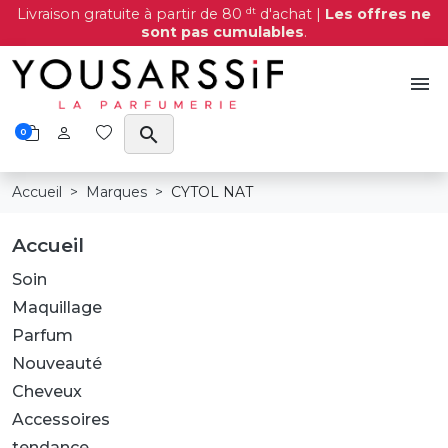
dt
Livraison gratuite à partir de 80
d'achat |
Les offres ne
sont pas cumulables
.
menu
search
0
Accueil
Marques
CYTOL NAT
Accueil
Soin
Maquillage
Parfum
Nouveauté
Cheveux
Accessoires
tendance