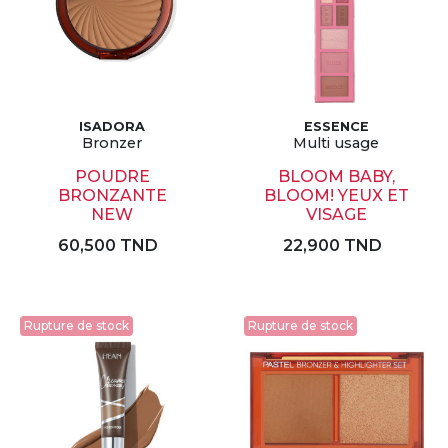
ISADORA
ESSENCE
Bronzer
Multi usage
POUDRE
BLOOM BABY,
BRONZANTE
BLOOM! YEUX ET
NEW
VISAGE
60,500 TND
22,900 TND
Rupture de stock
Rupture de stock