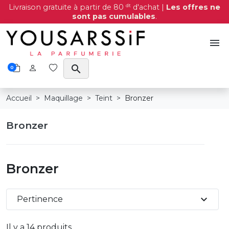
dt
Livraison gratuite à partir de 80
d'achat |
Les offres ne
sont pas cumulables
.
menu
search
0
Accueil
Maquillage
Teint
Bronzer
Bronzer
Bronzer
expand_more
Pertinence
Il y a 14 produits.