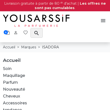
dt
Livraison gratuite à partir de 80
d'achat |
Les offres ne
sont pas cumulables
.
menu
search
0
Accueil
Marques
ISADORA
Accueil
Soin
Maquillage
Parfum
Nouveauté
Cheveux
Accessoires
tendance