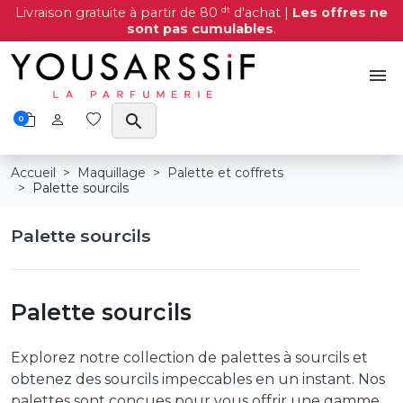
dt
Livraison gratuite à partir de 80
d'achat |
Les offres ne
sont pas cumulables
.
menu
search
0
Accueil
Maquillage
Palette et coffrets
Palette sourcils
Palette sourcils
Palette sourcils
Explorez notre collection de palettes à sourcils et
obtenez des sourcils impeccables en un instant. Nos
palettes sont conçues pour vous offrir une gamme