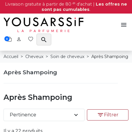
dt
Livraison gratuite à partir de 80
d'achat |
Les offres ne
sont pas cumulables
.
menu
search
0
Accueil
Cheveux
Soin de cheveux
Après Shampoing
Après Shampoing
Après Shampoing
expand_more
filter_list
Pertinence
Filtrer
Il y a 22 produits.