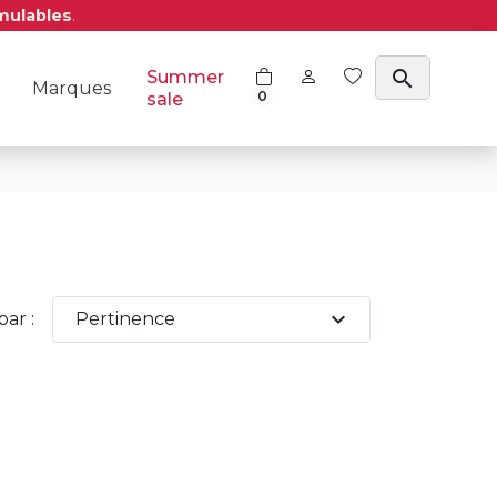
mulables
.
search
Summer
Marques
0
sale
expand_more
par :
Pertinence