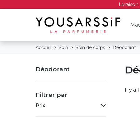
Livraison
Maq
Accueil
Soin
Soin de corps
Déodorant
Dé
Déodorant
Il y a 
Filtrer par
Prix