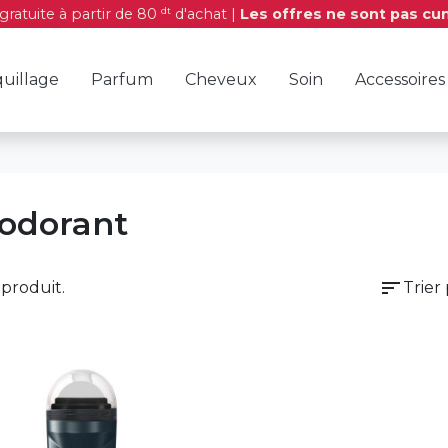
dt
 gratuite à partir de 80
d'achat |
Les offres ne sont pas cu
uillage
Parfum
Cheveux
Soin
Accessoires
odorant
sort
1 produit.
Trier 