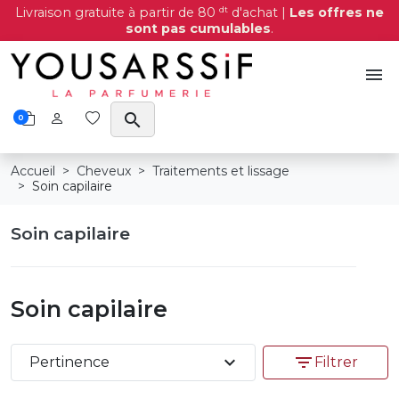
dt
Livraison gratuite à partir de 80
d'achat |
Les offres ne
sont pas cumulables
.
menu
search
0
Accueil
Cheveux
Traitements et lissage
Soin capilaire
Soin capilaire
Soin capilaire
expand_more
filter_list
Pertinence
Filtrer