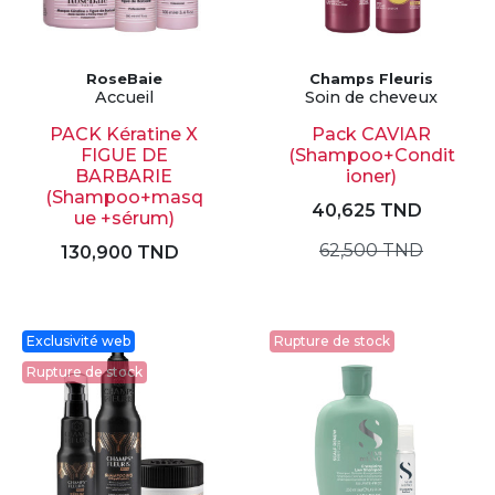
RoseBaie
Champs Fleuris
Accueil
Soin de cheveux
PACK Kératine X
Pack CAVIAR
FIGUE DE
(Shampoo+Condit
BARBARIE
ioner)
(Shampoo+masq
40,625 TND
ue +sérum)
62,500 TND
130,900 TND
Exclusivité web
Rupture de stock
Rupture de stock