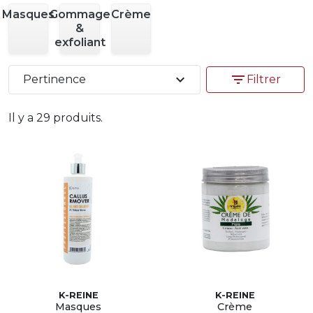
Masques
Gommage
Crème
&
exfoliant
expand_more
filter_list
Pertinence
Filtrer
Il y a 29 produits.
K-REINE
K-REINE
Masques
Crème