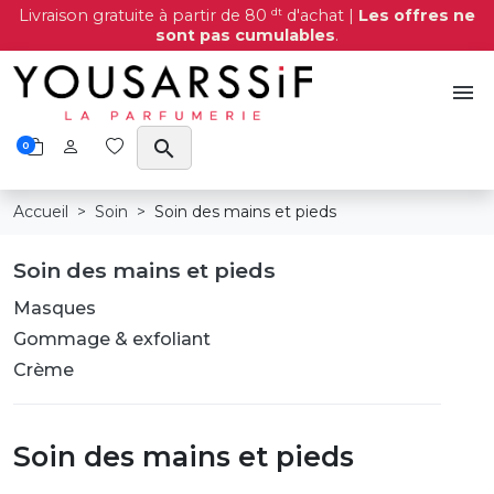
dt
Livraison gratuite à partir de 80
d'achat |
Les offres ne
sont pas cumulables
.
menu
search
0
Accueil
Soin
Soin des mains et pieds
Soin des mains et pieds
Masques
Gommage & exfoliant
Crème
Soin des mains et pieds