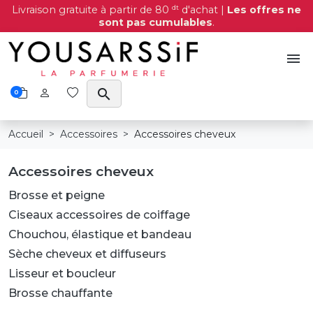
dt
Livraison gratuite à partir de 80
d'achat |
Les offres ne
sont pas cumulables
.
menu
search
0
Accueil
Accessoires
Accessoires cheveux
Accessoires cheveux
Brosse et peigne
Ciseaux accessoires de coiffage
Chouchou, élastique et bandeau
Sèche cheveux et diffuseurs
Lisseur et boucleur
Brosse chauffante