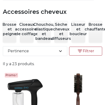
Accessoires cheveux
Brosse
Ciseaux
Chouchou,
Sèche
Lisseur
Brosse
et
accessoires
élastique
cheveux
et
chauffant
peigne
de coiffage
et
et
boucleur
bandeau
diffuseurs
expand_more
filter_list
Pertinence
Filtrer
Il y a 23 produits.
Promo !