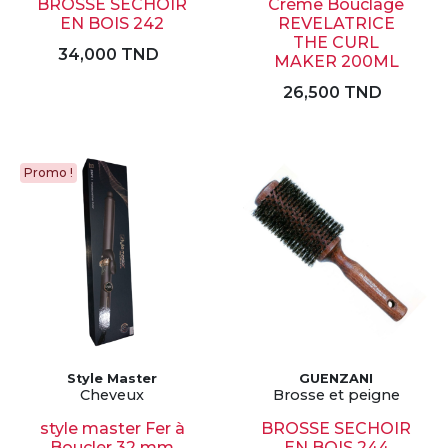
BROSSE SECHOIR
Créme Bouclage
EN BOIS 242
REVELATRICE
THE CURL
34,000 TND
MAKER 200ML
26,500 TND
Promo !
Style Master
GUENZANI
Cheveux
Brosse et peigne
style master Fer à
BROSSE SECHOIR
Boucler 32 mm
EN BOIS 244