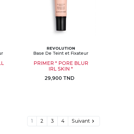
REVOLUTION
ur
Base De Teint et Fixateur
LL
PRIMER " PORE BLUR
IRL SKIN "
29,900 TND
1
2
3
4
Suivant
