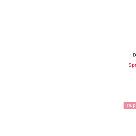
B
Sp
Rup