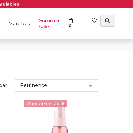
mulables
.
search
Summer
Marques
0
sale
expand_more
par :
Pertinence
Rupture de stock