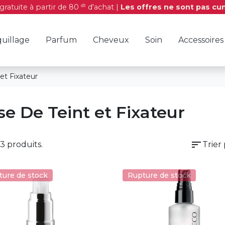
dt
 gratuite à partir de 80
d'achat |
Les offres ne sont pas cu
uillage
Parfum
Cheveux
Soin
Accessoires
et Fixateur
se De Teint et Fixateur
sort
 53 produits.
Trier 
ture de stock
Rupture de stock