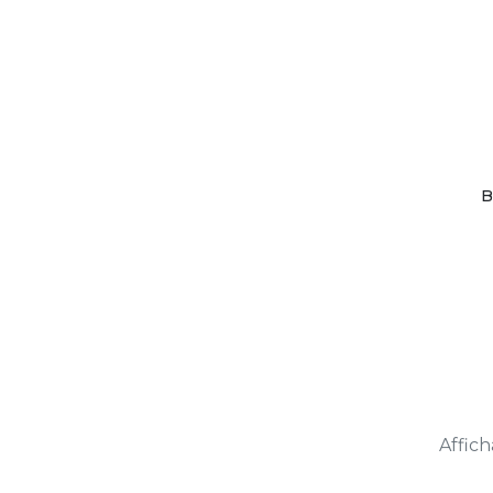
B
Affich