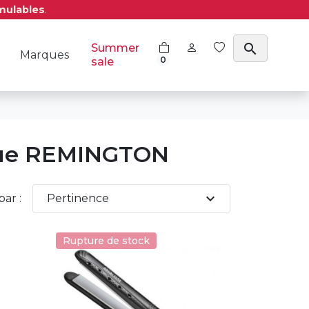
mulables
.
search
Summer
Marques
0
sale
rque REMINGTON
expand_more
par :
Pertinence
Rupture de stock