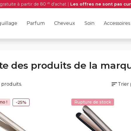
dt
 gratuite à partir de 80
d'achat |
Les offres ne sont pas cu
uillage
Parfum
Cheveux
Soin
Accessoires
ste des produits de la ma
sort
6 produits.
Trier 
mo !
Rupture de stock
-25%