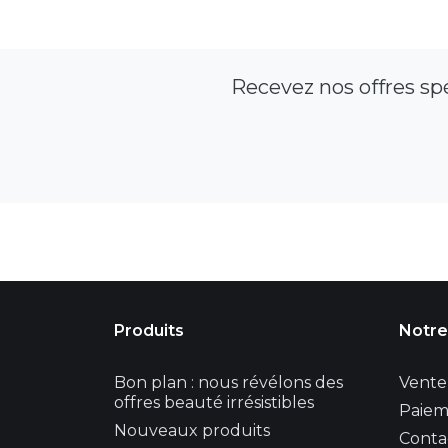
Recevez nos offres sp
Produits
Notre
Bon plan : nous révélons des
Vente 
offres beauté irrésistibles
Paiem
Nouveaux produits
Conta