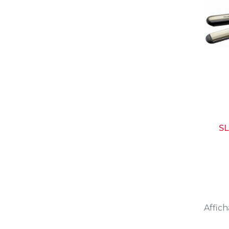
S
Affich