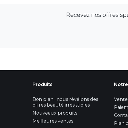
Recevez nos offres sp
Produits
Notre
Bon plan : nous révélons des
Vente 
offres beauté irrésistibles
Paiem
Nouveaux produits
Conta
Meilleures ventes
Plan d