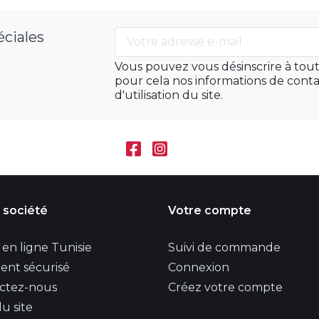
éciales
Vous pouvez vous désinscrire à to
pour cela nos informations de conta
d'utilisation du site.
 société
Votre compte
en ligne Tunisie
Suivi de commande
ent sécurisé
Connexion
ctez-nous
Créez votre compte
u site