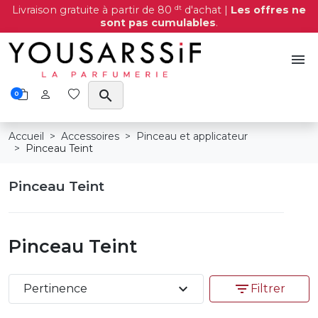
dt
Livraison gratuite à partir de 80
d'achat |
Les offres ne
sont pas cumulables
.
menu
search
0
Accueil
Accessoires
Pinceau et applicateur
Pinceau Teint
Pinceau Teint
Pinceau Teint
expand_more
filter_list
Pertinence
Filtrer