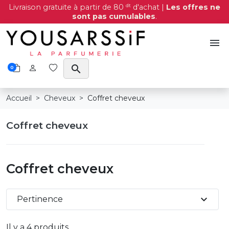
dt
Livraison gratuite à partir de 80
d'achat |
Les offres ne
sont pas cumulables
.
menu
search
0
Accueil
Cheveux
Coffret cheveux
Coffret cheveux
Coffret cheveux
expand_more
Pertinence
Il y a 4 produits.