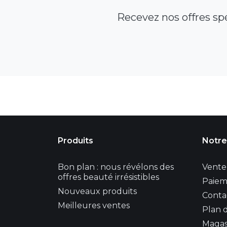
Recevez nos offres sp
Produits
Notre
Bon plan : nous révélons des
Vente 
offres beauté irrésistibles
Paiem
Nouveaux produits
Conta
Meilleures ventes
Plan d
Magas