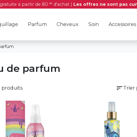
dt
 gratuite à partir de 80
d'achat |
Les offres ne sont pas cu
uillage
Parfum
Cheveux
Soin
Accessoires
parfum
u de parfum
sort
3 produits.
Trier 