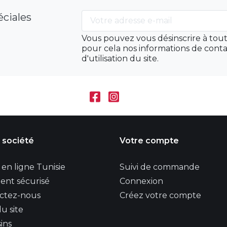
éciales
Vous pouvez vous désinscrire à to
pour cela nos informations de conta
d'utilisation du site.
 société
Votre compte
en ligne Tunisie
Suivi de commande
ent sécurisé
Connexion
ctez-nous
Créez votre compte
u site
ins