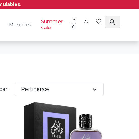
mulables
.
search
Summer
Marques
0
sale
expand_more
par :
Pertinence