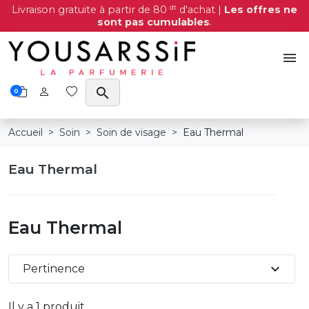
dt
Livraison gratuite à partir de 80
d'achat |
Les offres ne
sont pas cumulables
.
menu
search
0
Accueil
Soin
Soin de visage
Eau Thermal
Eau Thermal
Eau Thermal
expand_more
Pertinence
Il y a 1 produit.