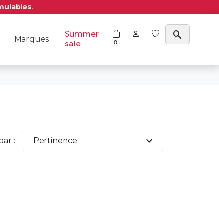
mulables
.
search
Summer
Marques
0
sale
expand_more
par :
Pertinence