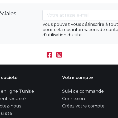
éciales
Vous pouvez vous désinscrire à to
pour cela nos informations de conta
d'utilisation du site.
 société
Votre compte
en ligne Tunisie
Suivi de commande
ent sécurisé
Connexion
ctez-nous
Créez votre compte
u site