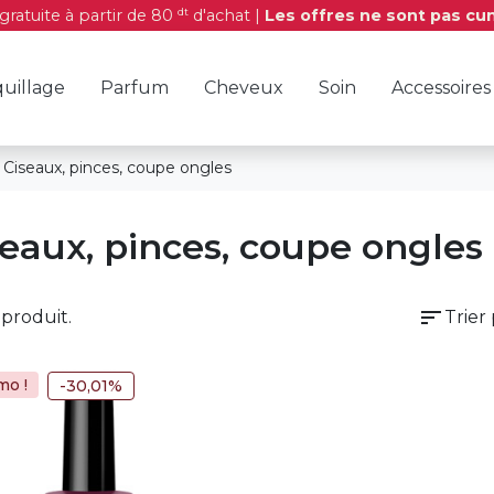
dt
 gratuite à partir de 80
d'achat |
Les offres ne sont pas cu
uillage
Parfum
Cheveux
Soin
Accessoires
Ciseaux, pinces, coupe ongles
seaux, pinces, coupe ongles
sort
1 produit.
Trier 
mo !
-30,01%