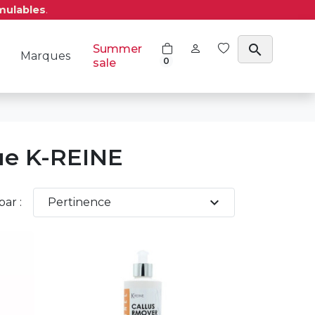
mulables
.
search
Summer
Marques
0
sale
que K-REINE
expand_more
par :
Pertinence