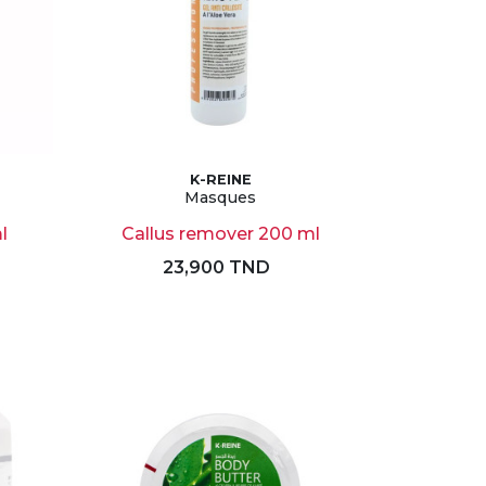
K-REINE
Masques
l
Callus remover 200 ml
23,900 TND