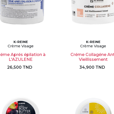
K-REINE
K-REINE
Crème Visage
Crème Visage
réme Aprés épilation à
Créme Collagéne Ant
L'AZULENE
Vieillissement
26,500 TND
34,900 TND