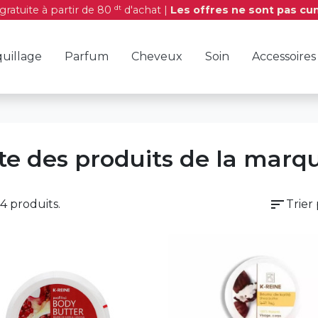
dt
 gratuite à partir de 80
d'achat |
Les offres ne sont pas cu
uillage
Parfum
Cheveux
Soin
Accessoires
ste des produits de la mar
sort
 74 produits.
Trier 