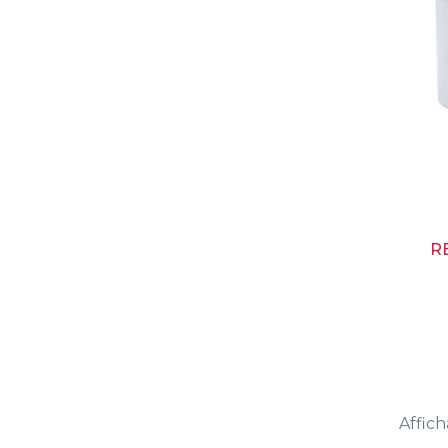
R
Affich