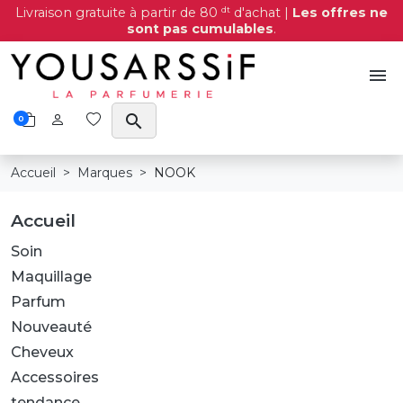
dt
Livraison gratuite à partir de 80
d'achat |
Les offres ne
sont pas cumulables
.
menu
search
0
Accueil
Marques
NOOK
Accueil
Soin
Maquillage
Parfum
Nouveauté
Cheveux
Accessoires
tendance