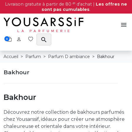
dt
Livraison gratuite à partir de 80
d'achat |
Les offres ne
sont pas cumulables
.
menu
search
0
Accueil
Parfum
Parfum D ambiance
Bakhour
Bakhour
Bakhour
Découvrez notre collection de bakhours parfumés
chez Yousarssif, idéaux pour créer une atmosphère
chaleureuse et orientale dans votre intérieur.