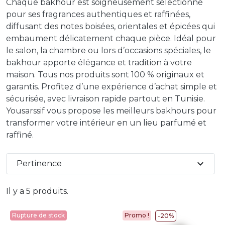
Chaque bakhour est soigneusement sélectionné
pour ses fragrances authentiques et raffinées,
diffusant des notes boisées, orientales et épicées qui
embaument délicatement chaque pièce. Idéal pour
le salon, la chambre ou lors d’occasions spéciales, le
bakhour apporte élégance et tradition à votre
maison. Tous nos produits sont 100 % originaux et
garantis. Profitez d’une expérience d’achat simple et
sécurisée, avec livraison rapide partout en Tunisie.
Yousarssif vous propose les meilleurs bakhours pour
transformer votre intérieur en un lieu parfumé et
raffiné.
expand_more
Pertinence
Il y a 5 produits.
Rupture de stock
Promo !
-20%