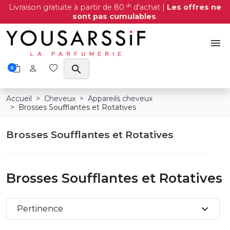
dt
Livraison gratuite à partir de 80
d'achat |
Les offres ne
sont pas cumulables
.
menu
search
0
Accueil
Cheveux
Appareils cheveux
Brosses Soufflantes et Rotatives
Brosses Soufflantes et Rotatives
Brosses Soufflantes et Rotatives
expand_more
Pertinence