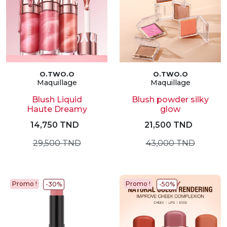
O.TWO.O
O.TWO.O
Maquillage
Maquillage
Blush Liquid
Blush powder silky
Haute Dreamy
glow
14,750 TND
21,500 TND
29,500 TND
43,000 TND
Promo !
Promo !
-30%
-50%