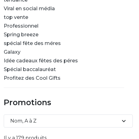
Viral en social média
top vente
Professionnel
Spring breeze
spécial fête des méres
Galaxy
Idée cadeaux fêtes des péres
Spécial baccalauréat
Profitez des Cool Gifts
Promotions
expand_more
Nom, A à Z
Il y a 179 produits.