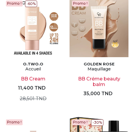
Promo !
Promo !
-60%
O.TWO.O
GOLDEN ROSE
Accueil
Maquillage
BB Cream
BB Créme beauty
balm
11,400 TND
35,000 TND
28,501 TND
Promo !
Promo !
-30%