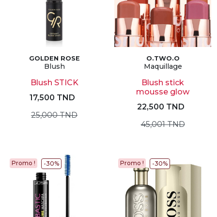
GOLDEN ROSE
O.TWO.O
Blush
Maquillage
Blush STICK
Blush stick
mousse glow
17,500 TND
22,500 TND
25,000 TND
45,001 TND
Promo !
Promo !
-30%
-30%