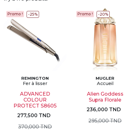
Promo !
Promo !
-25%
-20%
REMINGTON
MUGLER
Fer à lisser
Accueil
ADVANCED
Alien Goddess
COLOUR
Supra Florale
PROTECT S8605
236,000 TND
277,500 TND
295,000 TND
370,000 TND