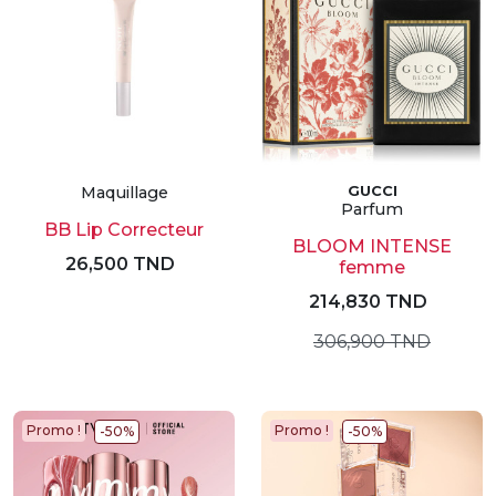
Maquillage
GUCCI
Parfum
BB Lip Correcteur
BLOOM INTENSE
26,500 TND
femme
214,830 TND
306,900 TND
Promo !
Promo !
-50%
-50%