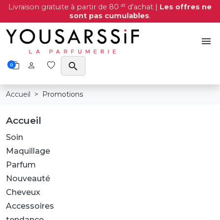
dt
Livraison gratuite à partir de 80
d'achat |
Les offres ne
sont pas cumulables
.
menu
search
0
Accueil
Promotions
Accueil
Soin
Maquillage
Parfum
Nouveauté
Cheveux
Accessoires
tendance