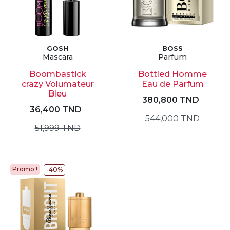
GOSH
BOSS
Mascara
Parfum
Boombastick
Bottled Homme
crazy Volumateur
Eau de Parfum
Bleu
380,800 TND
36,400 TND
544,000 TND
51,999 TND
Promo !
-40%