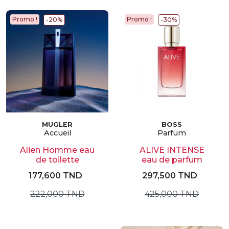
Promo !
Promo !
-20%
-30%
MUGLER
BOSS
Accueil
Parfum
Alien Homme eau
ALIVE INTENSE
de toilette
eau de parfum
177,600 TND
297,500 TND
222,000 TND
425,000 TND