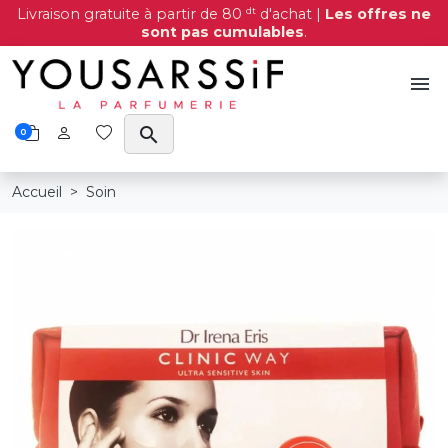
dt
Livraison gratuite à partir de 80
d'achat |
Les offres ne
sont pas cumulables
.
menu
search
0
Accueil
Soin