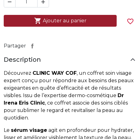



Ajouter au panier
favorite_border
Partager
Description
Découvrez
CLINIC WAY COF
, un coffret soin visage
expert conçu pour répondre aux besoins des peaux
exigeantes en quête d’efficacité et de résultats
visibles. Issu de l’expertise dermo-cosmétique
Dr
Irena Eris Clinic
, ce coffret associe des soins ciblés
pour sublimer le regard et revitaliser la peau au
quotidien.
Le
sérum visage
agit en profondeur pour hydrater,
lisser et améliorer visiblement la texture de la peau,