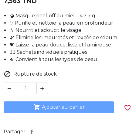
7,563 TND
🍯 Masque peel-off au miel – 4 × 7 g
✨ Purifie et nettoie la peau en profondeur
💧 Nourrit et adoucit le visage
🌿 Élimine les impuretés et l'excès de sébum
💖 Laisse la peau douce, lisse et lumineuse
🧖‍♀️ Sachets individuels pratiques
🎀 Convient à tous les types de peau

Rupture de stock



Ajouter au panier
favorite_border
Partager