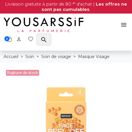
dt
Livraison gratuite à partir de 80
d'achat |
Les offres ne
sont pas cumulables
.
menu
search
0
Accueil
Soin
Soin de visage
Masque Visage
Rupture de stock