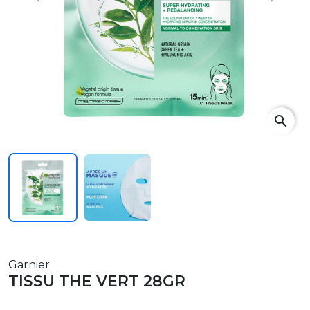
Previous
Next
search
Garnier
TISSU THE VERT 28GR