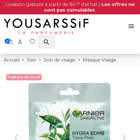
dt
Livraison gratuite à partir de 80
d'achat |
Les offres ne
sont pas cumulables
.
menu
search
0
Accueil
Soin
Soin de visage
Masque Visage
Rupture de stock