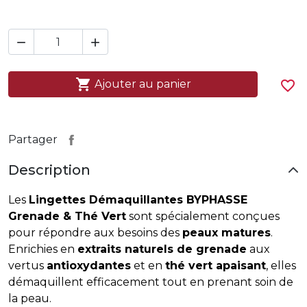



Ajouter au panier
favorite_border
Partager
Description
Les
Lingettes Démaquillantes BYPHASSE
Grenade & Thé Vert
sont spécialement conçues
pour répondre aux besoins des
peaux matures
.
Enrichies en
extraits naturels de grenade
aux
vertus
antioxydantes
et en
thé vert apaisant
, elles
démaquillent efficacement tout en prenant soin de
la peau.