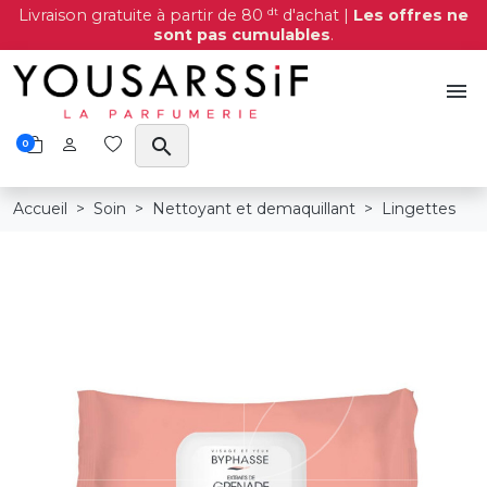
dt
Livraison gratuite à partir de 80
d'achat |
Les offres ne
sont pas cumulables
.
menu
search
0
Accueil
Soin
Nettoyant et demaquillant
Lingettes