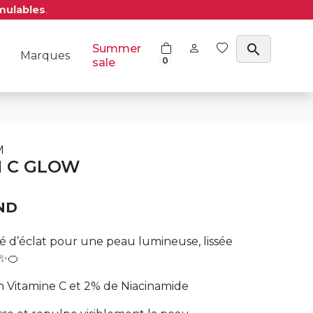
mulables
.
search
Summer
Marques
0
sale
M
N C GLOW
ND
 d’éclat pour une peau lumineuse, lissée
 ✨🍊
n Vitamine C et 2% de Niacinamide