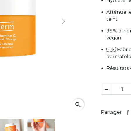
Hydrate, l
Atténue le
teint
Next
96 % d’ing
végan
🇫🇷 Fabri
dermatol
Résultats 

search
Partager