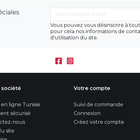
éciales
Vous pouvez vous désinscrire à to
pour cela nos informations de conta
d'utilisation du site.
 société
Votre compte
en ligne Tunisie
Suivi de commande
ent sécurisé
Connexion
ctez-nous
Créez votre compte
u site
ins