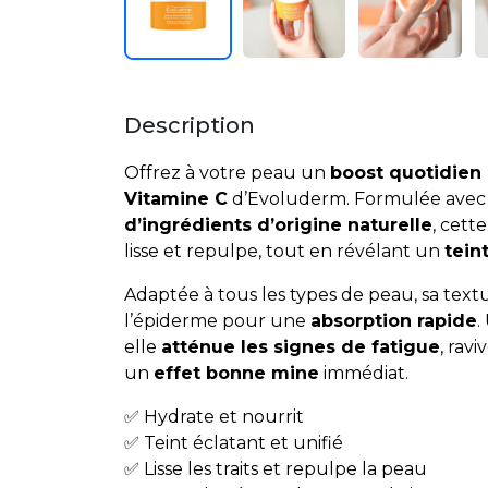
Description
Offrez à votre peau un
boost quotidien 
Vitamine C
d’Evoluderm. Formulée ave
d’ingrédients d’origine naturelle
, cett
lisse et repulpe, tout en révélant un
tein
Adaptée à tous les types de peau, sa tex
l’épiderme pour une
absorption rapide
.
elle
atténue les signes de fatigue
, rav
un
effet bonne mine
immédiat.
✅ Hydrate et nourrit
✅ Teint éclatant et unifié
✅ Lisse les traits et repulpe la peau