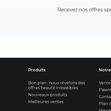
Recevez nos offres sp
Produits
Notre
Bon plan : nous révélons des
Vente 
offres beauté irrésistibles
Paiem
Nouveaux produits
Conta
Meilleures ventes
Plan d
Magas