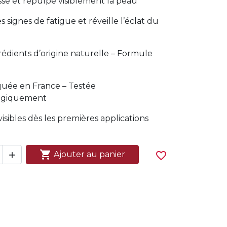
isse et repulpe visiblement la peau
s signes de fatigue et réveille l’éclat du
rédients d’origine naturelle – Formule
quée en France – Testée
ogiquement
visibles dès les premières applications

Ajouter au panier
favorite_border
