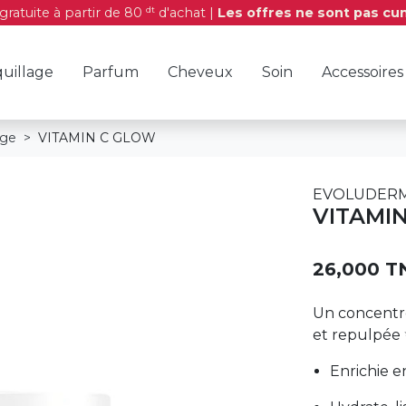
dt
 gratuite à partir de 80
d'achat |
Les offres ne sont pas cu
uillage
Parfum
Cheveux
Soin
Accessoires
age
VITAMIN C GLOW
EVOLUDER
VITAMI
26,000 T
Un concentré
et repulpée
Enrichie e