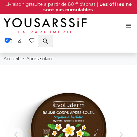
dt
Livraison gratuite à partir de 80
d'achat |
Les offres ne
sont pas cumulables
.
menu
search
0
Accueil
Après-solaire